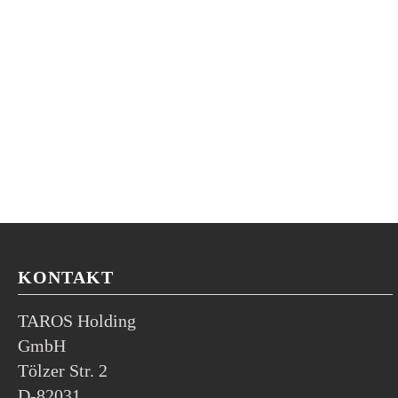
KONTAKT
TAROS Holding
GmbH
Tölzer Str. 2
D-82031